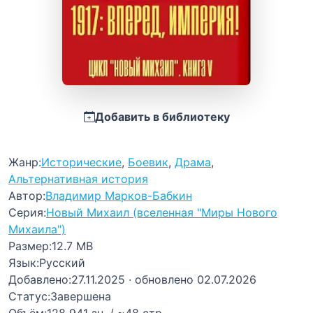
Добавить в библиотеку
Жанр:
Исторические
,
Боевик
,
Драма
,
Альтернативная история
Автор:
Владимир Марков-Бабкин
Серия:
Новый Михаил (вселенная "Миры Нового
Михаила")
Размер:
12.7 MB
Язык:
Русский
Добавлено:
27.11.2025
· обновлено 02.07.2026
Статус:
Завершена
Объём:
128 941 зн. / ~48 стр.