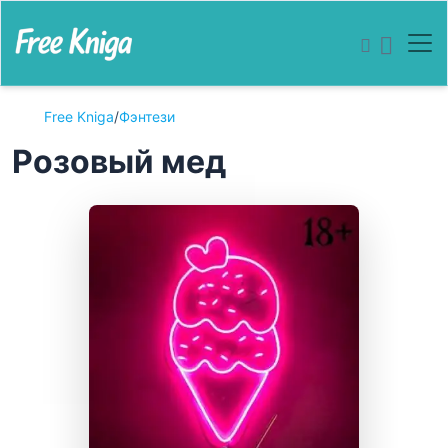
Free Kniga
/
Фэнтези
Розовый мед