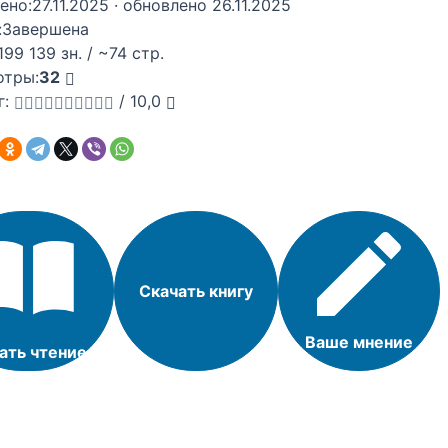
ено:
27.11.2025
· обновлено 26.11.2025
:
Завершена
199 139 зн. / ~74 стр.
отры:
32
г:
/
10,0
Скачать книгу
Ваше мнение
ать чтение