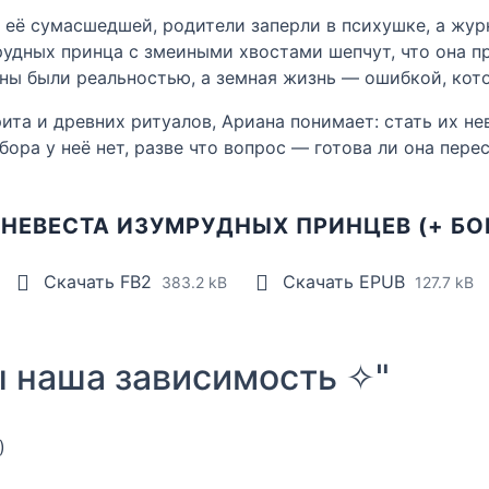
л её сумасшедшей, родители заперли в психушке, а жу
удных принца с змеиными хвостами шепчут, что она пр
 сны были реальностью, а земная жизнь — ошибкой, кот
ита и древних ритуалов, Ариана понимает: стать их не
ора у неё нет, разве что вопрос — готова ли она перес
 НЕВЕСТА ИЗУМРУДНЫХ ПРИНЦЕВ (+ БО
Скачать FB2
Скачать EPUB
383.2 kB
127.7 kB
 наша зависимость ✧"
)