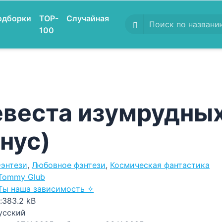
одборки
TOP-
Случайная
100
веста изумрудных
нус)
энтези
,
Любовное фэнтези
,
Космическая фантастика
Tommy Glub
Ты наша зависимость ✧
:
383.2 kB
усский