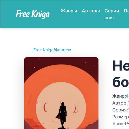
Жанры
Авторы
Серии
П
книг
Free Kniga
/
Фэнтези
Не
бо
Жанр:
Ф
Автор:
Серия:
Размер
Язык:
Р