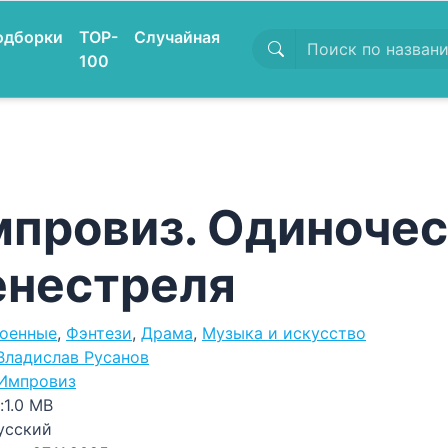
одборки
TOP-
Случайная
100
провиз. Одиночес
енестреля
оенные
,
Фэнтези
,
Драма
,
Музыка и искусство
Владислав Русанов
Импровиз
:
1.0 MB
усский