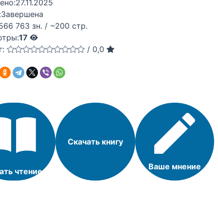
ено:
27.11.2025
:
Завершена
566 763 зн. / ~200 стр.
отры:
17
г:
/
0,0
Скачать книгу
Ваше мнение
ать чтение