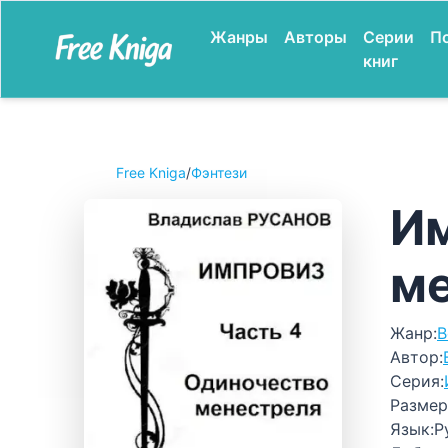
Жанры
Авторы
Серии
П
книг
Free Kniga
/
Фэнтези
Им
м
Жанр:
В
Автор:
Серия:
Размер
Язык:
Р