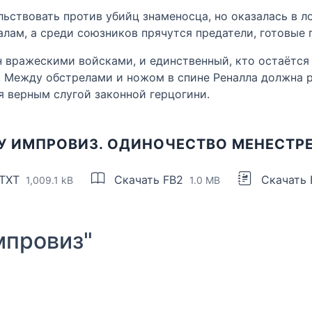
льствовать против убийц знаменосца, но оказалась в 
ам, а среди союзников прячутся предатели, готовые п
ан вражескими войсками, и единственный, кто остаётся
 Между обстрелами и ножом в спине Реналла должна ре
я верным слугой законной герцогини.
У ИМПРОВИЗ. ОДИНОЧЕСТВО МЕНЕСТР
 TXT
Скачать FB2
Скачать
1,009.1 kB
1.0 MB
провиз"