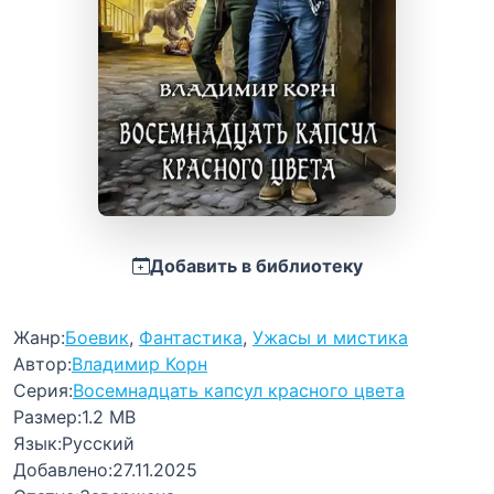
Добавить в библиотеку
Жанр:
Боевик
,
Фантастика
,
Ужасы и мистика
Автор:
Владимир Корн
Серия:
Восемнадцать капсул красного цвета
Размер:
1.2 MB
Язык:
Русский
Добавлено:
27.11.2025