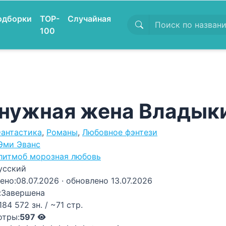
одборки
TOP-
Случайная
100
нужная жена Владык
антастика
,
Романы
,
Любовное фэнтези
Эми Эванс
литмоб морозная любовь
усский
ено:
08.07.2026
· обновлено 13.07.2026
:
Завершена
184 572 зн. / ~71 стр.
отры:
597