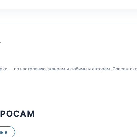
У
рки — по настроению, жанрам и любимым авторам. Совсем скор
ПРОСАМ
мые