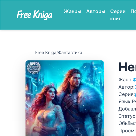
Жанры
Авторы
Серии
П
книг
Free Kniga
/
Фантастика
Не
Жанр:
Ф
Автор:
Серия:
Язык:
Р
Добавл
Статус
Объём:
Просм