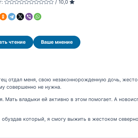
г:
/
10,0
ать чтение
Ваше мнение
тец отдал меня, свою незаконнорожденную дочь, жесто
му совершенно не нужна.
я. Мать владыки ей активно в этом помогает. А ново
ь обуздав который, я смогу выжить в жестоком север