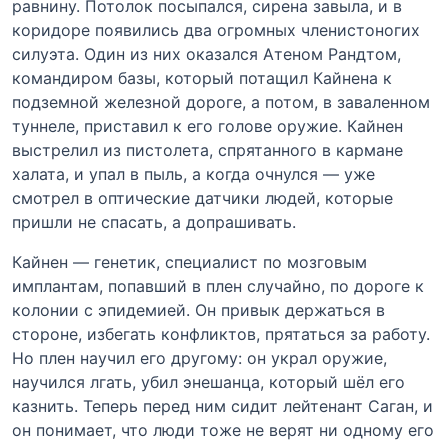
равнину. Потолок посыпался, сирена завыла, и в
коридоре появились два огромных членистоногих
силуэта. Один из них оказался Атеном Рандтом,
командиром базы, который потащил Кайнена к
подземной железной дороге, а потом, в заваленном
туннеле, приставил к его голове оружие. Кайнен
выстрелил из пистолета, спрятанного в кармане
халата, и упал в пыль, а когда очнулся — уже
смотрел в оптические датчики людей, которые
пришли не спасать, а допрашивать.
Кайнен — генетик, специалист по мозговым
имплантам, попавший в плен случайно, по дороге к
колонии с эпидемией. Он привык держаться в
стороне, избегать конфликтов, прятаться за работу.
Но плен научил его другому: он украл оружие,
научился лгать, убил энешанца, который шёл его
казнить. Теперь перед ним сидит лейтенант Саган, и
он понимает, что люди тоже не верят ни одному его