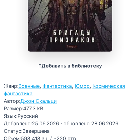
Добавить в библиотеку
Жанр:
Военные
,
Фантастика
,
Юмор
,
Космическая
фантастика
Автор:
Джон Скальци
Размер:
477.3 kB
Язык:
Русский
Добавлено:
25.06.2026
· обновлено 28.06.2026
Статус:
Завершена
Объём:
598 418 зн. / ~220 стр.