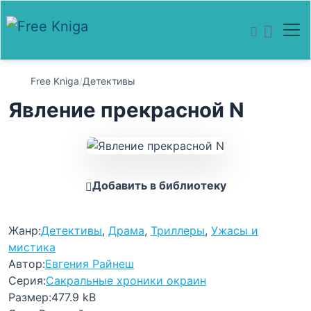
Free Kniga
/
Детективы
Явление прекрасной N
Добавить в библиотеку
Жанр:
Детективы
,
Драма
,
Триллеры
,
Ужасы и
мистика
Автор:
Евгения Райнеш
Серия:
Сакральные хроники окраин
Размер:
477.9 kB