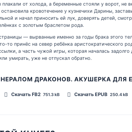
ы плакали от холода, а беременные стояли у ворот, не
 остановила кровотечение у кузнечихи Дарины, застави
льной и начал приносить ей лук, доверять детей, смот
елёнках с золотым браслетом рода.
траницы — вырванные именно за годы брака этого тела
то-то принёс на север ребёнка аристократического род
сылки, а часть чужой игры, которая началась задолго 
вили умирать, уже не отпускал обратно.
ГЕНЕРАЛОМ ДРАКОНОВ. АКУШЕРКА ДЛЯ 
Скачать FB2
Скачать EPUB
751.3 kB
250.4 kB