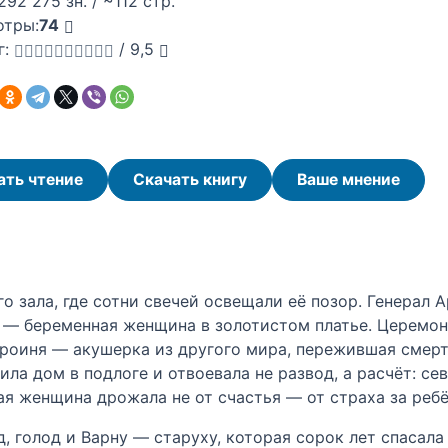
292 275 зн. / ~112 стр.
отры:
74
г:
/
9,5
ать чтение
Скачать книгу
Ваше мнение
о зала, где сотни свечей освещали её позор. Генерал 
м — беременная женщина в золотистом платье. Церемон
ероиня — акушерка из другого мира, пережившая смерт
ила дом в подлоге и отвоевала не развод, а расчёт: се
я женщина дрожала не от счастья — от страха за ребё
д, голод и Варну — старуху, которая сорок лет спасал