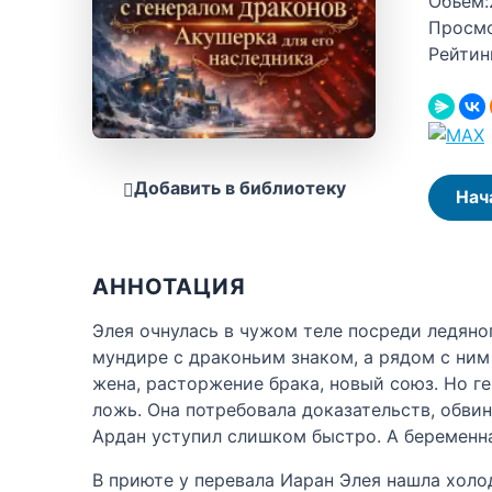
Объём:
Просм
Рейтин
Добавить в библиотеку
Нач
АННОТАЦИЯ
Элея очнулась в чужом теле посреди ледяног
мундире с драконьим знаком, а рядом с ни
жена, расторжение брака, новый союз. Но г
ложь. Она потребовала доказательств, обвин
Ардан уступил слишком быстро. А беременна
В приюте у перевала Иаран Элея нашла холо