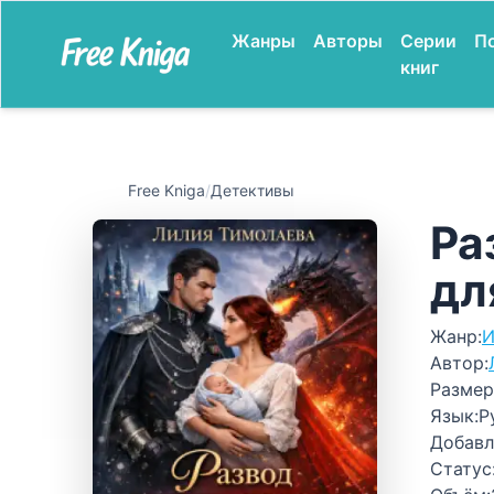
Жанры
Авторы
Серии
П
книг
Free Kniga
/
Детективы
Ра
дл
Жанр:
И
Автор:
Размер
Язык:
Р
Добавл
Статус