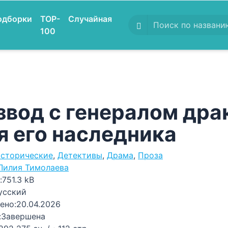
одборки
TOP-
Случайная
100
звод с генералом дра
я его наследника
сторические
,
Детективы
,
Драма
,
Проза
Лилия Тимолаева
:
751.3 kB
усский
ено:
20.04.2026
:
Завершена