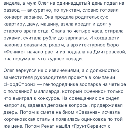
видела, а муж Олег на одиннадцатый день подал на
развод — аккуратно, по пунктам, словно готовил
конверт заранее. Она продала родительскую
квартиру, дачу, машину, взяла кредит и долг у
старого врага отца. Спала по четыре часа, стирала
руками, считала рубли до зарплаты. И когда дети
наконец оказались рядом, а архитектурное бюро
«Феникс» начало расти из подвала на Дмитровской,
она подумала, что худшее позади.
Олег вернулся не с извинениями, а с должностью
заместителя руководителя проекта в компании
«НордСтрой» — генподрядчике зоопарка на четыре
с половиной миллиарда, который «Феникс» только
что выиграл в конкурсе. На совещаниях он сидел
напротив, задавал деловые вопросы, придерживал
дверь. Потом в смете на биом «Саванна» исчезла
кортеновская сталь и появилась оцинковка по той
же цене. Потом Ренат нашёл «ГрунтСервис» с