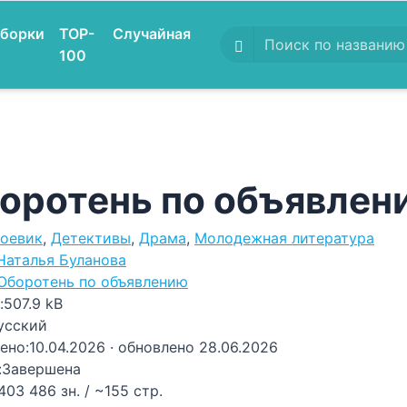
борки
TOP-
Случайная
100
оротень по объявлени
оевик
,
Детективы
,
Драма
,
Молодежная литература
Наталья Буланова
Оборотень по объявлению
:
507.9 kB
усский
ено:
10.04.2026
· обновлено 28.06.2026
:
Завершена
403 486 зн. / ~155 стр.