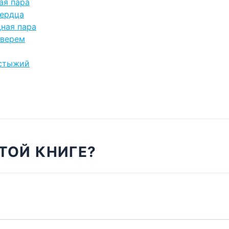
ая пара
сердца
дная пара
зверем
сстыжий
ТОЙ КНИГЕ?