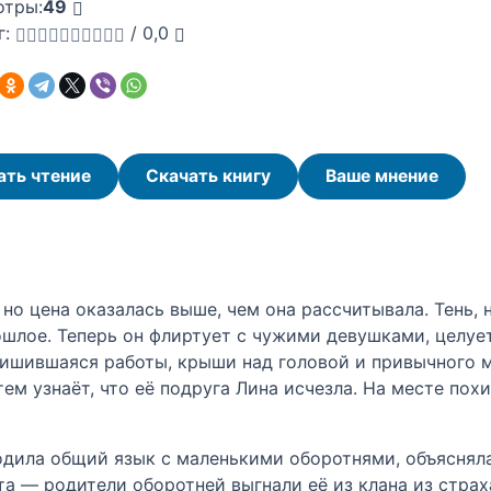
отры:
49
г:
/
0,0
ать чтение
Скачать книгу
Ваше мнение
 но цена оказалась выше, чем она рассчитывала. Тень, 
шлое. Теперь он флиртует с чужими девушками, целует 
ишившаяся работы, крыши над головой и привычного м
тем узнаёт, что её подруга Лина исчезла. На месте по
ходила общий язык с маленькими оборотнями, объясняла
та — родители оборотней выгнали её из клана из страха