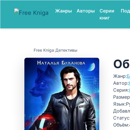
Жанры
Авторы
Серии
Под
книг
Free Kniga
/
Детективы
Об
Жанр:
Б
Автор:
Серия:
Размер
Язык:
Р
Добавл
Статус
Объём: