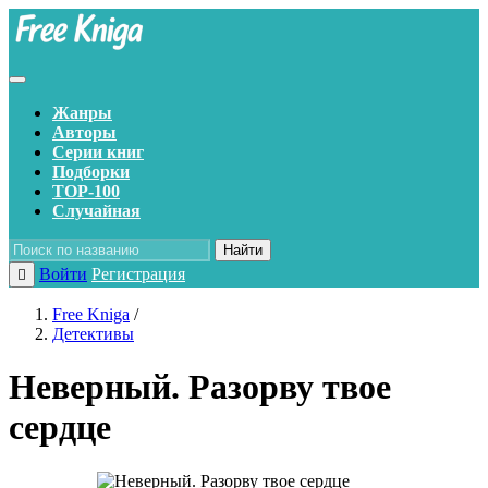
Жанры
Авторы
Серии книг
Подборки
TOP-100
Случайная
Найти
Войти
Регистрация
Free Kniga
/
Детективы
Неверный. Разорву твое
сердце