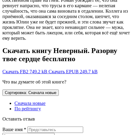
собственном праве на гнев. Роман убеждает её, что она
ревнует напрасно, что трусы в его кармане — нелепая
случайность, что она сама виновата в отдалении. Коллега из
приёмной, оказавшаяся за соседним столом, шепчет, что
жизнь Юлии уже не будет прежней, и эти слова звучат как
проклятие. Она не знает, кого ненавидит сильнее — мужа,
который может быть лжецом, или себя, которая всё ещё хочет
ему верить.
Скачать книгу Неверный. Разорву
твое сердце бесплатно
Скачать FB2
749.2 kB
Скачать EPUB
249.7 kB
Что вы думаете об этой книге?
Сортировка: Сначала новые
Сначала новые
По рейтингу
Оставить отзыв
Ваше имя
*