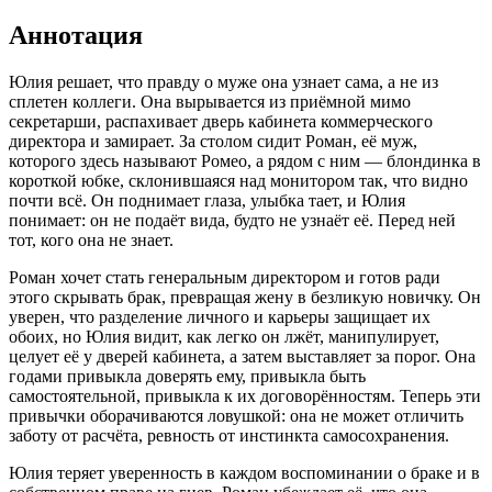
Аннотация
Юлия решает, что правду о муже она узнает сама, а не из
сплетен коллеги. Она вырывается из приёмной мимо
секретарши, распахивает дверь кабинета коммерческого
директора и замирает. За столом сидит Роман, её муж,
которого здесь называют Ромео, а рядом с ним — блондинка в
короткой юбке, склонившаяся над монитором так, что видно
почти всё. Он поднимает глаза, улыбка тает, и Юлия
понимает: он не подаёт вида, будто не узнаёт её. Перед ней
тот, кого она не знает.
Роман хочет стать генеральным директором и готов ради
этого скрывать брак, превращая жену в безликую новичку. Он
уверен, что разделение личного и карьеры защищает их
обоих, но Юлия видит, как легко он лжёт, манипулирует,
целует её у дверей кабинета, а затем выставляет за порог. Она
годами привыкла доверять ему, привыкла быть
самостоятельной, привыкла к их договорённостям. Теперь эти
привычки оборачиваются ловушкой: она не может отличить
заботу от расчёта, ревность от инстинкта самосохранения.
Юлия теряет уверенность в каждом воспоминании о браке и в