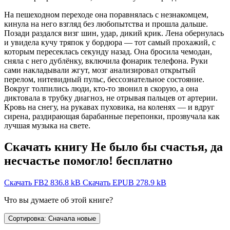
На пешеходном переходе она поравнялась с незнакомцем,
кинула на него взгляд без любопытства и прошла дальше.
Позади раздался визг шин, удар, дикий крик. Лена обернулась
и увидела кучу тряпок у бордюра — тот самый прохажий, с
которым пересеклась секунду назад. Она бросила чемодан,
сняла с него дублёнку, включила фонарик телефона. Руки
сами накладывали жгут, мозг анализировал открытый
перелом, нитевидный пульс, бессознательное состояние.
Вокруг толпились люди, кто-то звонил в скорую, а она
диктовала в трубку диагноз, не отрывая пальцев от артерии.
Кровь на снегу, на рукавах пуховика, на коленях — и вдруг
сирена, раздирающая барабанные перепонки, прозвучала как
лучшая музыка на свете.
Скачать книгу Не было бы счастья, да
несчастье помогло! бесплатно
Скачать FB2
836.8 kB
Скачать EPUB
278.9 kB
Что вы думаете об этой книге?
Сортировка: Сначала новые