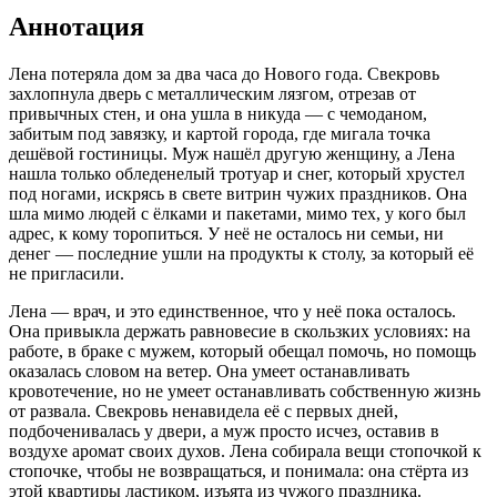
Аннотация
Лена потеряла дом за два часа до Нового года. Свекровь
захлопнула дверь с металлическим лязгом, отрезав от
привычных стен, и она ушла в никуда — с чемоданом,
забитым под завязку, и картой города, где мигала точка
дешёвой гостиницы. Муж нашёл другую женщину, а Лена
нашла только обледенелый тротуар и снег, который хрустел
под ногами, искрясь в свете витрин чужих праздников. Она
шла мимо людей с ёлками и пакетами, мимо тех, у кого был
адрес, к кому торопиться. У неё не осталось ни семьи, ни
денег — последние ушли на продукты к столу, за который её
не пригласили.
Лена — врач, и это единственное, что у неё пока осталось.
Она привыкла держать равновесие в скользких условиях: на
работе, в браке с мужем, который обещал помочь, но помощь
оказалась словом на ветер. Она умеет останавливать
кровотечение, но не умеет останавливать собственную жизнь
от развала. Свекровь ненавидела её с первых дней,
подбоченивалась у двери, а муж просто исчез, оставив в
воздухе аромат своих духов. Лена собирала вещи стопочкой к
стопочке, чтобы не возвращаться, и понимала: она стёрта из
этой квартиры ластиком, изъята из чужого праздника.