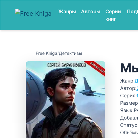
Жанры
Авторы
Серии
Под
книг
Free Kniga
/
Детективы
Мы
Жанр:
Д
Автор:
Серия:
Размер
Язык:
Р
Добавл
Статус
Объём: