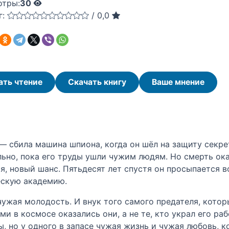
отры:
30
г:
/
0,0
ать чтение
Скачать книгу
Ваше мнение
 сбила машина шпиона, когда он шёл на защиту секре
льно, пока его труды ушли чужим людям. Но смерть о
мя, новый шанс. Пятьдесят лет спустя он просыпается
ескую академию.
чужая молодость. И внук того самого предателя, кото
ми в космосе оказались они, а не те, кто украл его ра
, но у одного в запасе чужая жизнь и чужая любовь, к