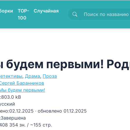
борки
TOP-
Случайная
100
 будем первыми! Род
етективы
,
Драма
,
Проза
Сергей Баранников
Мы будем первыми!
:
803.0 kB
усский
ено:
02.12.2025
· обновлено 01.12.2025
:
Завершена
408 354 зн. / ~155 стр.