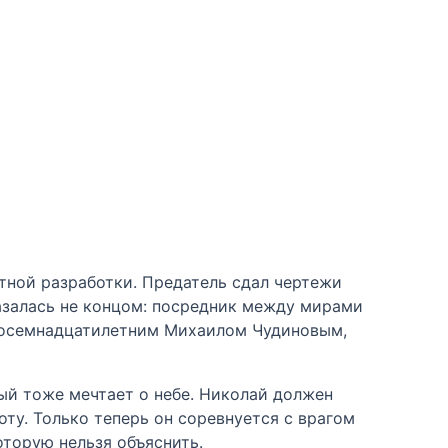
тной разработки. Предатель сдал чертежи
казалась не концом: посредник между мирами
 восемнадцатилетним Михаилом Чудиновым,
рый тоже мечтает о небе. Николай должен
боту. Только теперь он соревнуется с врагом
оторую нельзя объяснить.