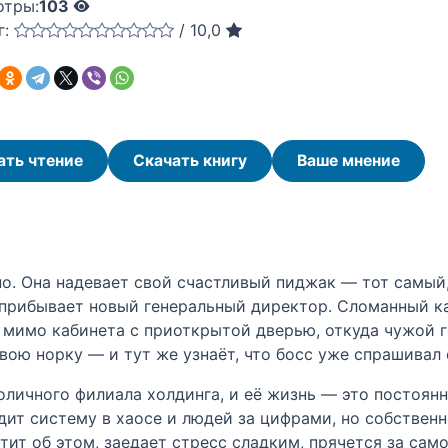
отры:
103
г:
/
10,0
ать чтение
Скачать книгу
Ваше мнение
о. Она надевает свой счастливый пиджак — тот самый,
я прибывает новый генеральный директор. Сломанный к
 мимо кабинета с приоткрытой дверью, откуда чужой 
вою норку — и тут же узнаёт, что босс уже спрашивал 
толичного филиала холдинга, и её жизнь — это постоя
видит систему в хаосе и людей за цифрами, но собствен
тит об этом, заедает стресс сладким, прячется за сам