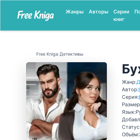
Жанры
Авторы
Серии
П
книг
Free Kniga
/
Детективы
Бу
Жанр:
Д
Автор:
Серия:
Размер
Язык:
Р
Добавл
Статус
Объём: