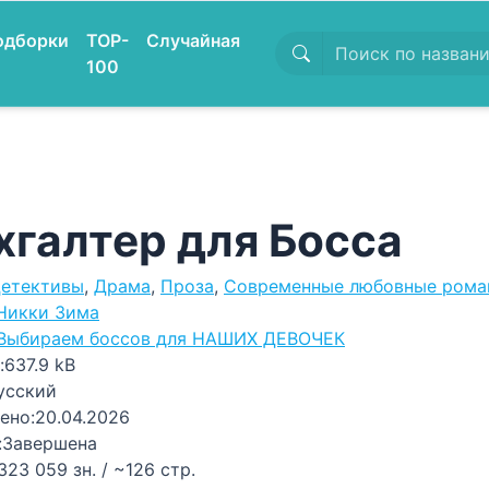
одборки
TOP-
Случайная
100
хгалтер для Босса
етективы
,
Драма
,
Проза
,
Современные любовные рома
Никки Зима
Выбираем боссов для НАШИХ ДЕВОЧЕК
:
637.9 kB
усский
ено:
20.04.2026
:
Завершена
323 059 зн. / ~126 стр.