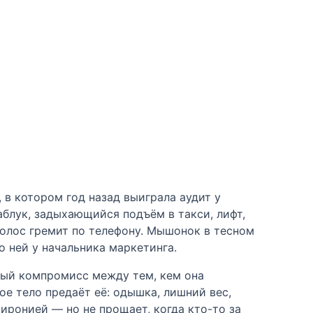
 в котором год назад выиграла аудит у
аблук, задыхающийся подъём в такси, лифт,
голос гремит по телефону. Мышонок в тесном
о ней у начальника маркетинга.
нный компромисс между тем, кем она
ное тело предаёт её: одышка, лишний вес,
оиронией — но не прощает, когда кто-то за