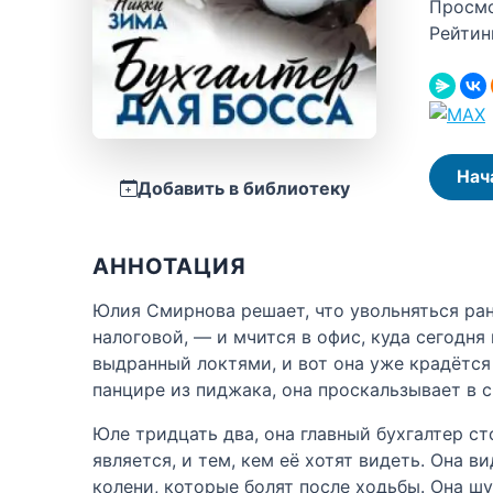
Просм
Рейтин
Нач
Добавить в библиотеку
АННОТАЦИЯ
Юлия Смирнова решает, что увольняться ран
налоговой, — и мчится в офис, куда сегодн
выдранный локтями, и вот она уже крадётся
панцире из пиджака, она проскальзывает в с
Юле тридцать два, она главный бухгалтер с
является, и тем, кем её хотят видеть. Она 
колени, которые болят после ходьбы. Она шу