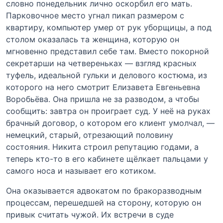
словно понедельник лично оскорбил его мать.
Парковочное место угнал пикап размером с
квартиру, компьютер умер от рук уборщицы, а под
столом оказалась та женщина, которую он
мгновенно представил себе там. Вместо покорной
секретарши на четвереньках — взгляд красных
туфель, идеальной гульки и делового костюма, из
которого на него смотрит Елизавета Евгеньевна
Воробьёва. Она пришла не за разводом, а чтобы
сообщить: завтра он проиграет суд. У неё на руках
брачный договор, о котором его клиент умолчал, —
немецкий, старый, отрезающий половину
состояния. Никита строил репутацию годами, а
теперь кто-то в его кабинете щёлкает пальцами у
самого носа и называет его котиком.
Она оказывается адвокатом по бракоразводным
процессам, перешедшей на сторону, которую он
привык считать чужой. Их встречи в суде