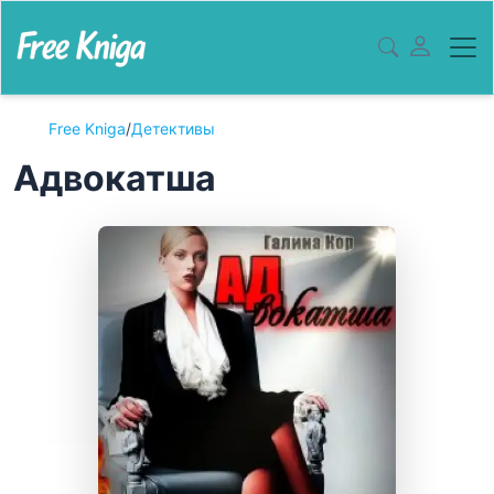
Free Kniga
/
Детективы
Адвокатша