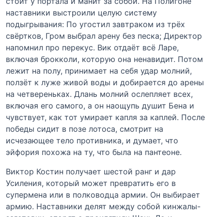
стоит у портала и манит за собой. На Полигоне
наставники выстроили целую систему
подыгрывания: По угостил завтраком из трёх
свёртков, Гром выбрал арену без песка; Директор
напомнил про перекус. Вик отдаёт всё Ларе,
включая брокколи, которую она ненавидит. Потом
лежит на полу, принимает на себя удар молний,
ползёт к луже живой воды и добирается до арены
на четвереньках. Длань молний ослепляет всех,
включая его самого, а он наощупь душит Бена и
чувствует, как тот умирает капля за каплей. После
победы сидит в позе лотоса, смотрит на
исчезающее тело противника, и думает, что
эйфория похожа на ту, что была на пантеоне.
Виктор Костин получает шестой ранг и дар
Усиления, который может превратить его в
супермена или в полководца армии. Он выбирает
армию. Наставники делят между собой кинжалы-