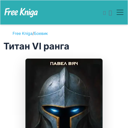
Free Kniga
/
Боевик
Титан VI ранга