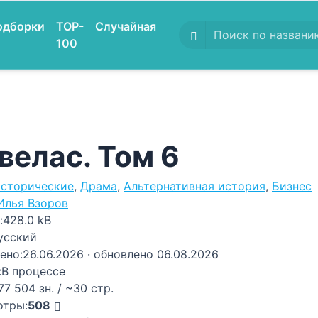
одборки
TOP-
Случайная
100
велас. Том 6
сторические
,
Драма
,
Альтернативная история
,
Бизнес
Илья Взоров
:
428.0 kB
усский
ено:
26.06.2026
· обновлено 06.08.2026
:
В процессе
77 504 зн. / ~30 стр.
отры:
508