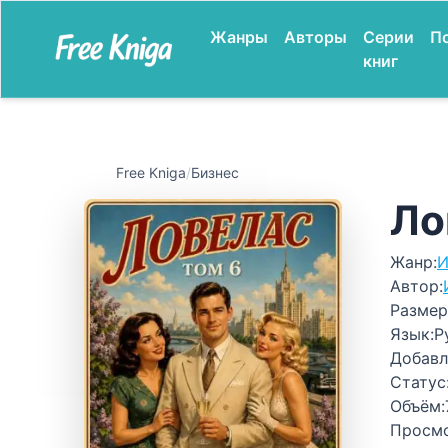
Жанры
Авторы
Серии
П
книг
Free Kniga
/
Бизнес
Ло
Жанр:
И
Автор:
Размер
Язык:
Р
Добавл
Статус
Объём:
Просм